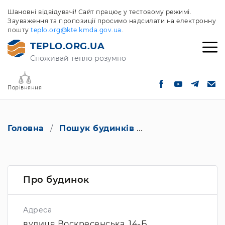
Шановні відвідувачі! Сайт працює у тестовому режимі.
Зауваження та пропозиції просимо надсилати на електронну
пошту
teplo.org@kte.kmda.gov.ua
.
TEPLO.ORG.UA
Споживай тепло розумно
Порівняння
Головна
Пошук будинків
вулиця Воскресен
Про будинок
Адреса
вулиця Воскресенська, 14-Б