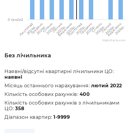
0 грн/м2
Листопад
Листопад
Лютий
Лютий
Грудень
Грудень
Березень
Березень
Січень
Січень
2024p.
2025p.
2025p.
2026p.
2024p.
2025p.
2025p.
2026p.
2025p.
2026p.
Highcharts.com
Без лічильника
Наявні/відсутні квартирні лічильники ЦО:
наявні
Місяць останнього нарахування:
лютий 2022
Кількість особових рахунків:
400
Кількість особових рахунків з лічильниками
ЦО:
358
Діапазон квартир:
1-9999