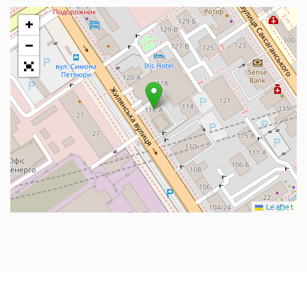
+
−
Leaflet