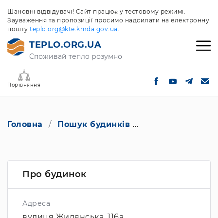
Шановні відвідувачі! Сайт працює у тестовому режимі.
Зауваження та пропозиції просимо надсилати на електронну
пошту
teplo.org@kte.kmda.gov.ua
.
TEPLO.ORG.UA
Споживай тепло розумно
Порівняння
Головна
Пошук будинків
вулиця Жилянська
Про будинок
Адреса
вулиця Жилянська, 116а