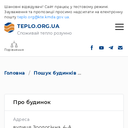
Шановні відвідувачі! Сайт працює у тестовому режимі.
Зауваження та пропозиції просимо надсилати на електронну
пошту
teplo.org@kte.kmda.gov.ua
.
TEPLO.ORG.UA
Споживай тепло розумно
Порівняння
Головна
Пошук будинків
вулиця Зоологічн
Про будинок
Адреса
вулиця Зоологічна, 4-А