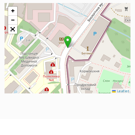
+
−
Leaflet