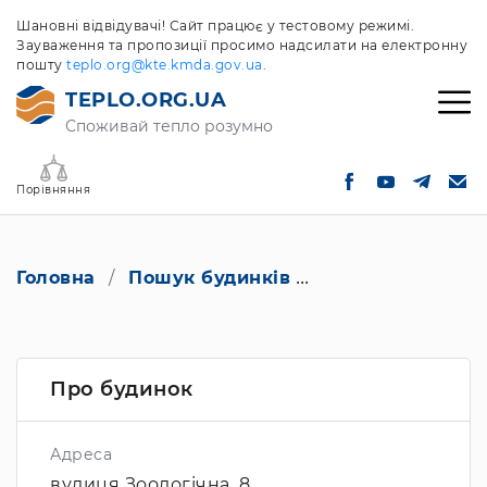
Шановні відвідувачі! Сайт працює у тестовому режимі.
Зауваження та пропозиції просимо надсилати на електронну
пошту
teplo.org@kte.kmda.gov.ua
.
TEPLO.ORG.UA
Споживай тепло розумно
Порівняння
Головна
Пошук будинків
вулиця Зоологічн
Про будинок
Адреса
вулиця Зоологічна, 8