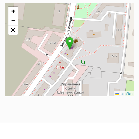
+
−
Leaflet