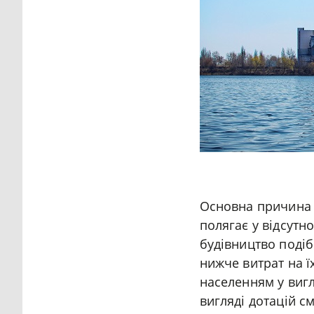
Основна причина т
полягає у відсутн
будівництво подіб
нижче витрат на 
населенням у вигл
вигляді дотацій с