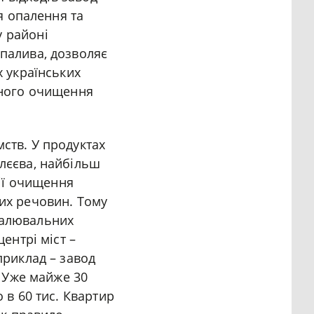
ля опалення та
у районі
 палива, дозволяє
х українських
чного очищення
ств. У продуктах
лєєва, найбільш
гії очищення
цих речовин. Тому
палювальних
ентрі міст –
приклад – завод
. Уже майже 30
 в 60 тис. Квартир