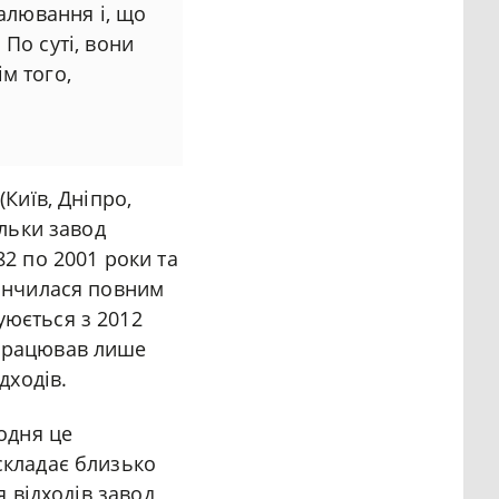
палювання і, що
По суті, вони
м того,
Київ, Дніпро,
ільки завод
82 по 2001 роки та
кінчилася повним
уюється з 2012
опрацював лише
дходів.
Щодня це
складає близько
я відходів завод