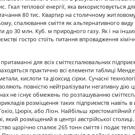
ис. Гкал теплової енергії, яка використовується д
тачання 80 тис. Квартир на столичному житловом
ому, спалювання сміття як альтернативного виду
 до 30 млн. Куб. м природного газу. Як і на інши
иємстві гостро стоїть питання впровадження хімі
притаманні для всіх сміттєспалювальних підприєм
находяться практично всі елементи таблиці Менде
метали, кислоти та діоксид сірки. Сучасні техноло
воляють повністю нейтралізувати негативну дію 
їнах не існує обмежень по розташуванню сміттєс
 прикладів розміщення таких підприємств навіть в ц
Токіо, Цюріх, або Ліон. Найбільш хрестоматійний 
ні, який розміщений в центрі австрійської столиці
ство щорічно спалює 265 тонн сміття і подає тепло