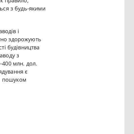
як правило,
ться з будь-якими
водів і
отно здорожують
сті будівництва
аводу з
-400 млн. дол.
ядування є
я пошуком