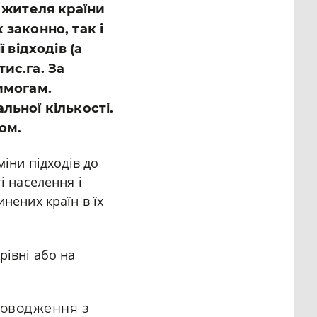
о жителя країни
 законно, так і
 відходів (а
ис.га. За
имогам.
льної кількості.
ом.
міни підходів до
і населення і
нених країн в їх
рівні або на
 поводження з