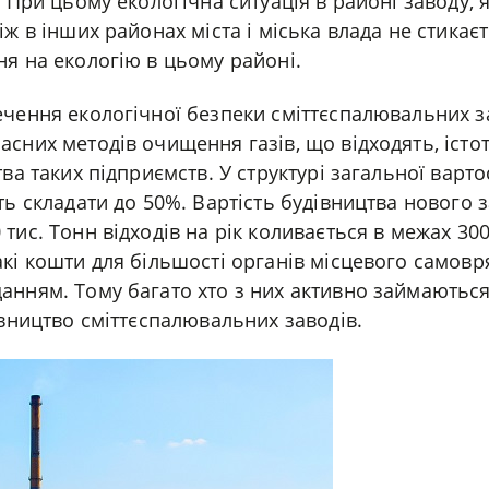
. При цьому екологічна ситуація в районі заводу, 
іж в інших районах міста і міська влада не стикає
я на екологію в цьому районі.
чення екологічної безпеки сміттєспалювальних за
сних методів очищення газів, що відходять, іст
ва таких підприємств. У структурі загальної варто
ть складати до 50%. Вартість будівництва нового з
тис. Тонн відходів на рік коливається в межах 300
кі кошти для більшості органів місцевого самовр
анням. Тому багато хто з них активно займаютьс
івництво сміттєспалювальних заводів.