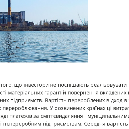
ого, що інвестори не поспішають реалізовувати с
ості матеріальних гарантій повернення вкладених
них підприємств. Вартість перероблених відходів
їх перероблювання. У розвинених країнах ці витр
яді платежів за сміттєвидаляння і муніципальним
міттєпереробним підприємствам. Середня вартість 