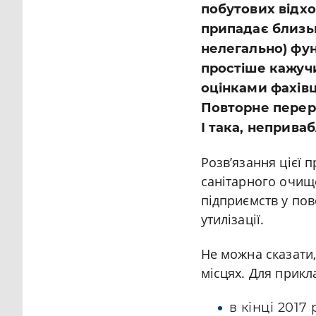
побутових відхо
припадає близьк
нелегально) функ
простіше кажучи
оцінками фахівц
Повторне переро
І така, неприва
Розв’язання цієї 
санітарного очище
підприємств у пов
утилізації.
Не можна сказати,
місцях. Для прикл
в кінці 201