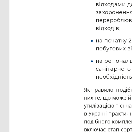
відходами д
захоронення
перероблюва
відходів;
на початку 
побутових ві
на регіонал
санітарного
необхідніст
Як правило, подіб
них те, що може йт
утилізацією тієї ч
в Україні практич
подібного комплек
включає етап сорт