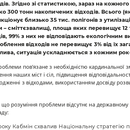
дів. Згідно зі статистикою, зараз на кожног
о 300 тонн накопичених відходів. Всього (як
ціонує близько 35 тис. полігонів з утилізації
 – сміттєзвалищ), площа яких перевищує 12 т
ів, 99% з них не відповідають екологічним в
блення відходів не перевищує 3% від їх зага
блива, ситуація ускладнюється з кожним рок
проблеми пов’язане з необхідністю кардинальної з
ння наших міст і сіл, підвищення відповідальност
одженні з відходами, використанням досвіду розви
 що розуміння проблеми відсутнє на державному 
аду:
7 року Кабмін схвалив Національну стратегію