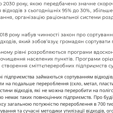
о 2030 року, якою передбачено значне скоро
 відходів з сьогоднішніх 95% до 30%, збільше
ння, організацію раціональної системи розд
2018 року набув чинності закон про сортуван
дходів, який зобов’язує громадян сортувати 
ьному рівні розробляються програми вдоско
 очищення населених пунктів. Програми оріє
ь створення сміттєпереробних підприємств су
ні підприємства займаються сортуванням відходів
и на подальше перероблення (скло, метал, пластик, 
астини відходів, які не можна переробити на поліг
но немає таких повноцінних підприємств. Про бу
су загальною потужністю перероблення в 700 тис.
ування та сучасні методики утилізації відходів, о