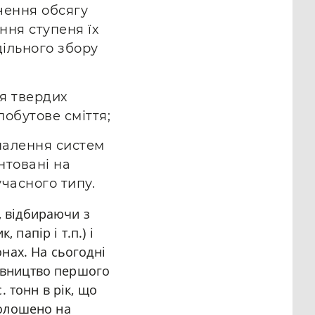
чення обсягу
ння ступеня їх
ільного збору
ня твердих
побутове сміття;
налення систем
нтовані на
часного типу.
, відбираючи з
папір і т.п.) і
онах. На сьогодні
дівництво першого
 тонн в рік, що
голошено на