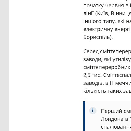
початку червня в 
лінії (Київ, Вінни
іншого типу, які 
електричну енергі
Бориспіль).
Серед сміттєпере
заводи, які утилі
сміттєпереробних 
2,5 тис. Сміттєсп
заводів, в Німечч
кількість таких зав
Перший смі
Лондона в 
спалювання