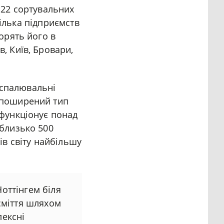
о 22 сортувальних
 кілька підприємств
ворять його в
, Київ, Бровари,
єспалювальні
ш поширений тип
 функціонує понад
 близько 500
ів світу найбільшу
оттінгем біля
сміття шляхом
лексні