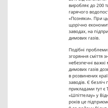
виробляє до 200 т
гарячого водопос
«Позняки». При ць
щорічно економити
заводах, на підпр
димових газів.
Подібні проблеми 
згоряння сміття з
небезпечні важкі 
димових газів доз
в розвинених кра
заводів. Є безліч
прикладами тут є 
«Шпіттелау» у Від
років це підприєм