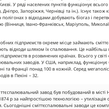
Києві. У ряді населених пунктів функціонує всьог
ця, Дніпро, Запоріжжя, Чернівці та ін.). Існує також
на полігонах з відходами добувають біогаз і перет
ю (Вінниця, Івано-Франківськ, Маріуполь, Миколаїв
робних підприємств окреме місце займають смітт
зують відходи шляхом їх спалювання. Це найбіль
підприємств в розвинених країнах. Всього у світі
алювальних заводів. У США, наприклад, функціонує
ині та Франції понад 100 в кожній. Серед мегаполіс
одів в Пекіні – 32.
ттєспалювальний завод був побудований в місті Н
1874 р за найпростішою технологією – утилізація 
. Сьогоднішні сміттєспалювальні заводи це комп