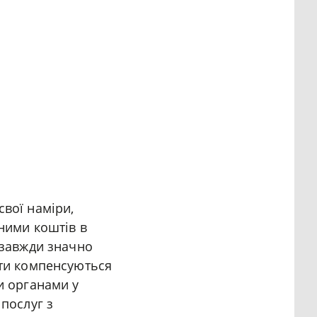
вої наміри,
 ними коштів в
 завжди значно
ати компенсуються
и органами у
послуг з