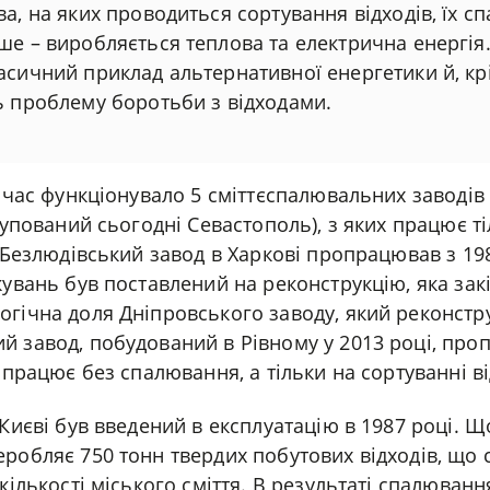
а, на яких проводиться сортування відходів, їх с
е – виробляється теплова та електрична енергія. 
асичний приклад альтернативної енергетики й, крі
ь проблему боротьби з відходами.
й час функціонувало 5 сміттєспалювальних заводів (
окупований сьогодні Севастополь), з яких працює т
. Безлюдівський завод в Харкові пропрацював з 19
кувань був поставлений на реконструкцію, яка за
гічна доля Дніпровського заводу, який реконстр
й завод, побудований в Рівному у 2013 році, пр
 працює без спалювання, а тільки на сортуванні ві
 Києві був введений в експлуатацію в 1987 році. 
робляє 750 тонн твердих побутових відходів, що 
кількості міського сміття. В результаті спалюванн