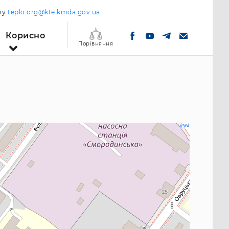
шту
teplo.org@kte.kmda.gov.ua
.
Корисно
Порівняння