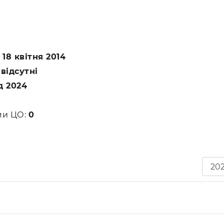
:
18 квітня 2014
:
відсутні
д 2024
ами ЦО:
0