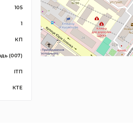
105
1
КП
дь (007)
ІТП
КТЕ