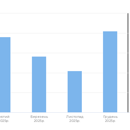
ютий
Березень
Листопад
Грудень
2025p.
2025p.
2025p.
2025p.