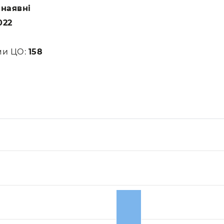
:
наявні
022
ами ЦО:
158