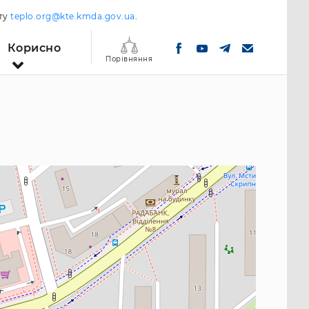
шту
teplo.org@kte.kmda.gov.ua
.
Корисно
Порівняння