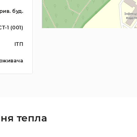
ив. буд.
СТ-1 (001)
ІТП
оживача
ня тепла