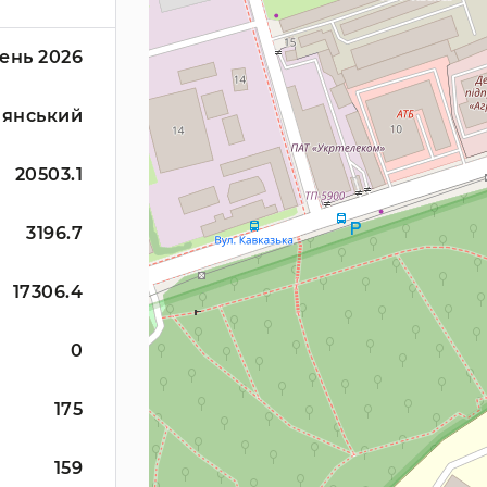
ень 2026
'янський
20503.1
3196.7
17306.4
0
175
159