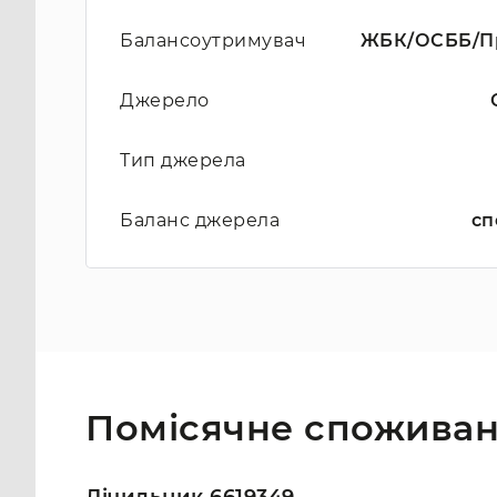
Балансоутримувач
ЖБК/ОСББ/Пр
Джерело
Тип джерела
Баланс джерела
сп
Помісячне споживан