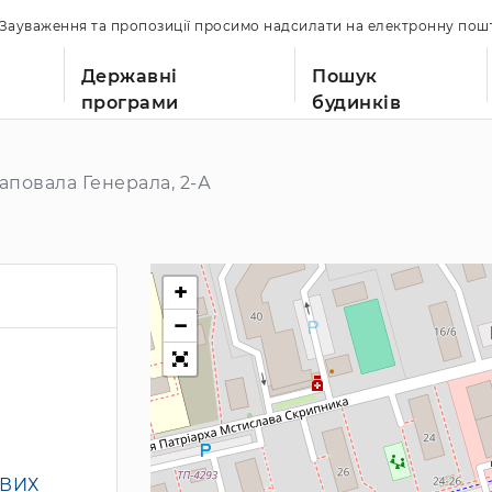
. Зауваження та пропозиції просимо надсилати на електронну по
Державні
Пошук
програми
будинків
повала Генерала, 2-А
+
−
ОВИХ