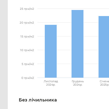
25 грн/м2
20 грн/м2
15 грн/м2
10 грн/м2
5 грн/м2
0 грн/м2
Листопад
Грудень
Січен
2024p.
2024p.
2025p.
Без лічильника