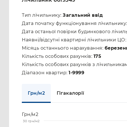
Лічильник 6619349
Тип лічильнику:
Загальний ввід
Дата початку функціонування лічильнику
Дата останьої повірки будинкового лічил
Наявні/відсутні квартирні лічильники ЦО
Місяць останнього нарахування:
березен
Кількість особових рахунків:
175
Кількість особових рахунків з лічильник
Діапазон квартир:
1-9999
Грн/м2
Гігакалорії
Грн/м2
30 грн/м2