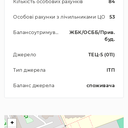
Кількість особових рахунків
84
Особові рахунки з лічильниками ЦО
53
Балансоутримувач
ЖБК/ОСББ/Прив.
буд.
Джерело
ТЕЦ-5 (011)
Тип джерела
ІТП
Баланс джерела
споживача
+