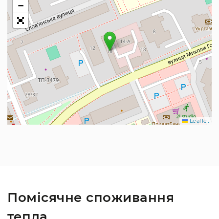
−
Leaflet
Помісячне споживання
тепла