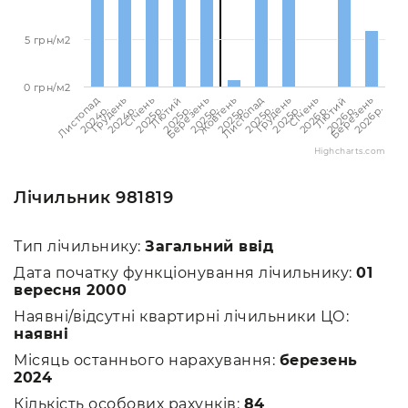
5 грн/м2
0 грн/м2
Березень
Березень
Лютий
Лютий
Січень
Січень
Грудень
Грудень
Листопад
Листопад
Жовтень
2026p.
2025p.
2026p.
2025p.
2026p.
2025p.
2025p.
2024p.
2025p.
2024p.
2025p.
Highcharts.com
Лічильник 981819
Тип лічильнику:
Загальний ввід
Дата початку функціонування лічильнику:
01
вересня 2000
Наявні/відсутні квартирні лічильники ЦО:
наявні
Місяць останнього нарахування:
березень
2024
Кількість особових рахунків:
84