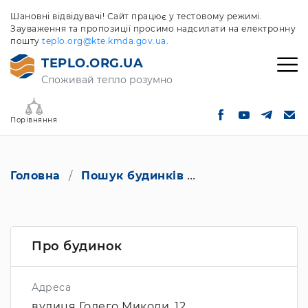
Шановні відвідувачі! Сайт працює у тестовому режимі.
Зауваження та пропозиції просимо надсилати на електронну
пошту
teplo.org@kte.kmda.gov.ua
.
TEPLO.ORG.UA
Споживай тепло розумно
Порівняння
Головна
Пошук будинків
вулиця Голего Ми
Про будинок
Адреса
вулиця Голего Миколи, 12