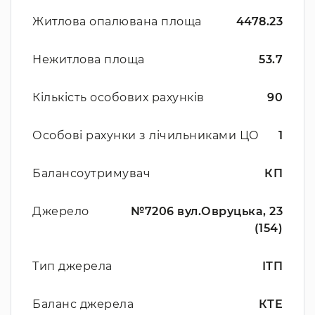
Житлова опалювана площа
4478.23
Нежитлова площа
53.7
Кількість особових рахунків
90
Особові рахунки з лічильниками ЦО
1
Балансоутримувач
КП
Джерело
№7206 вул.Овруцька, 23
(154)
Тип джерела
ІТП
Баланс джерела
КТЕ