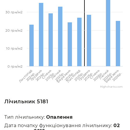
30 грн/м2
20 грн/м2
10 грн/м2
0 грн/м2
Листопад
Листопад
Лютий
Лютий
Грудень
Грудень
Березень
Березень
Січень
Січень
2024p.
2025p.
2025p.
2026p.
2024p.
2025p.
2025p.
2026p.
2025p.
2026p.
Highcharts.com
Лічильник 5181
Тип лічильнику:
Опалення
Дата початку функціонування лічильнику:
02