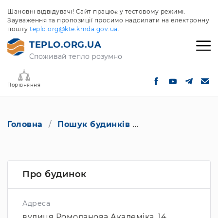
Шановні відвідувачі! Сайт працює у тестовому режимі.
Зауваження та пропозиції просимо надсилати на електронну
пошту
teplo.org@kte.kmda.gov.ua
.
TEPLO.ORG.UA
Споживай тепло розумно
Порівняння
Головна
Пошук будинків
вулиця Ромодано
Про будинок
Адреса
вулиця Ромоданова Академіка, 14