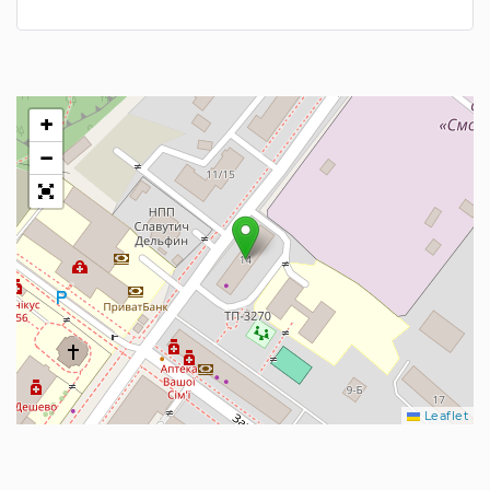
+
−
Leaflet